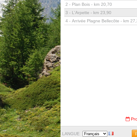
2 -
Plan Bois - km 20,70
3 -
L'Arpette - km 23,90
4 -
Arrivée Plagne Bellecôte - km 27
Pro
LANGUE