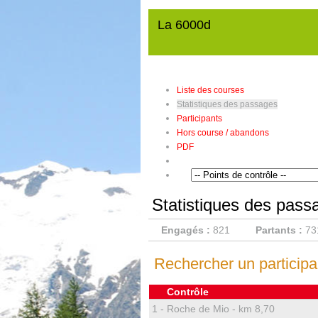
La 6000d
Liste des courses
Statistiques des passages
Participants
Hors course / abandons
PDF
Statistiques des pass
Engagés :
821
Partants :
73
Rechercher un participan
Contrôle
1 -
Roche de Mio - km 8,70