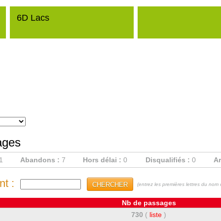
6D Lacs
ages
1
Abandons :
7
Hors délai :
0
Disqualifiés :
0
Ar
t :
CHERCHER
(entrez les premières lettres du no
Nb de passages
730
(
liste
)