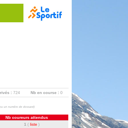
rivés :
724
Nb en course :
0
m ou un numéro de dossard)
Nb coureurs attendus
1
(
liste
)